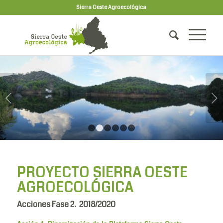
Sierra Oeste Agroecológica
Posterior
1
2
3
4
5
6
PROYECTO SIERRA OESTE
AGROECOLÓGICA
Acciones Fase 2. 2018/2020